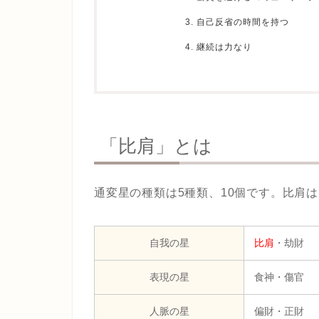
3. 自己反省の時間を持つ
4. 継続は力なり
「比肩」とは
通変星の種類は5種類、10個です。比肩
自我の星
比肩
・劫財
表現の星
食神・傷官
人脈の星
偏財・正財