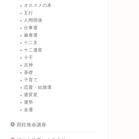
オススメの本
五行
人間関係
仕事運
健康運
十二支
十二運星
十干
吉神
基礎
子育て
恋愛・結婚運
通変星
運勢
金運
四柱推命講座