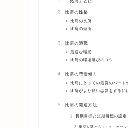
「比肩」とは
比肩の性格
比肩の長所
比肩の短所
比肩の適職
最適な職業
比肩の職場選びのコツ
比肩の恋愛傾向
比肩にとっての最良のパート
比肩がより良い恋愛をするに
比肩の開運方法
1. 長期目標と短期目標の設定
2. 衝突を避けるコミュニケーシ