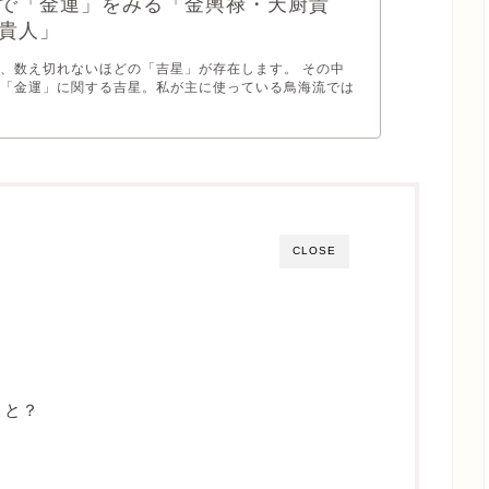
で「金運」をみる「金輿禄・天厨貴
貴人」
、数え切れないほどの「吉星」が存在します。 その中
る「金運」に関する吉星。私が主に使っている鳥海流では
CLOSE
こと？