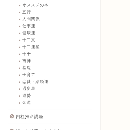
オススメの本
五行
人間関係
仕事運
健康運
十二支
十二運星
十干
吉神
基礎
子育て
恋愛・結婚運
通変星
運勢
金運
四柱推命講座