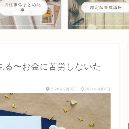
四柱推命まとめ記
鑑定師養成講座
事
見る〜お金に苦労しないた
2020年9月8日
/
2024年4月8日