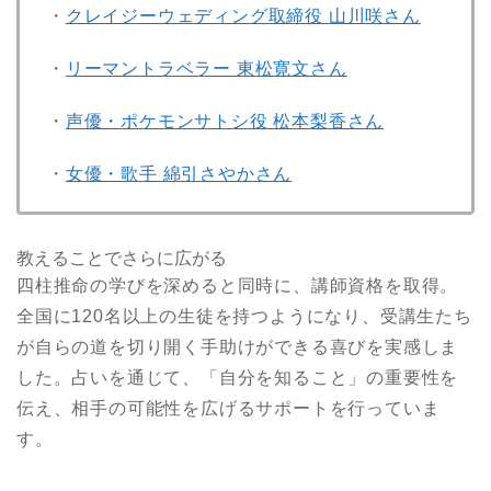
・
クレイジーウェディング取締役 山川咲さん
・
リーマントラベラー 東松寛文さん
・
声優・ポケモンサトシ役 松本梨香さん
・
女優・歌手 綿引さやかさん
教えることでさらに広がる
四柱推命の学びを深めると同時に、講師資格を取得。
全国に120名以上の生徒を持つようになり、受講生たち
が自らの道を切り開く手助けができる喜びを実感しま
した。占いを通じて、「自分を知ること」の重要性を
伝え、相手の可能性を広げるサポートを行っていま
す。