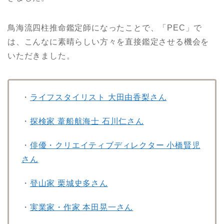
鳥海流四柱推命鑑定師になったことで、「PEC」で
は、こんなに素晴らしい方々を直接鑑定させる機会を
いただきました。
・
ライフスタイリスト 大田由香梨さん
・
探検家 葦船航海士 石川仁さん
・
俳優・クリエイティブディレクター 小橋賢児
さん
・
登山家 栗城史多さん
・
実業家・作家 本田晃一さん