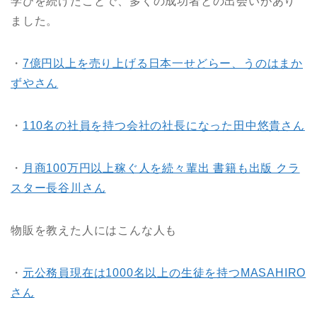
学びを続けたことで、多くの成功者との出会いがあり
ました。
・
7億円以上を売り上げる日本一せどらー、うのはまか
ずやさん
・
110名の社員を持つ会社の社長になった田中悠貴さん
・
月商100万円以上稼ぐ人を続々輩出 書籍も出版 クラ
スター長谷川さん
物販を教えた人にはこんな人も
・
元公務員現在は1000名以上の生徒を持つMASAHIRO
さん