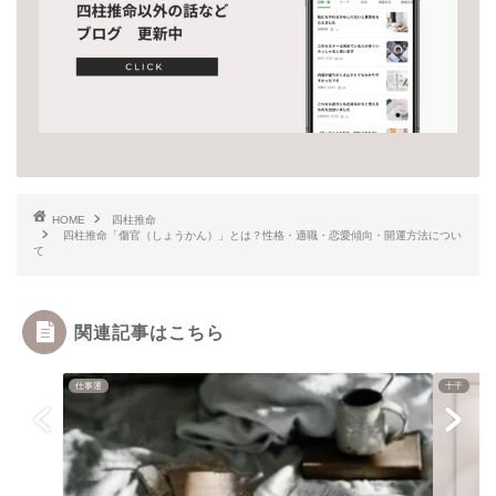
HOME
四柱推命
四柱推命「傷官（しょうかん）」とは？性格・適職・恋愛傾向・開運方法につい
て
関連記事はこちら
仕事運
十干