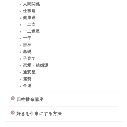
人間関係
仕事運
健康運
十二支
十二運星
十干
吉神
基礎
子育て
恋愛・結婚運
通変星
運勢
金運
四柱推命講座
好きを仕事にする方法