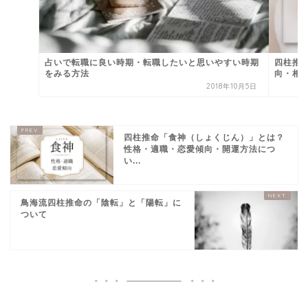
占いで転職に良い時期・転職したいと思いやすい時期
四柱推
をみる方法
向・相
2018年10月5日
四柱推命「食神（しょくじん）」とは？
性格・適職・恋愛傾向・開運方法につ
い...
鳥海流四柱推命の「陰転」と「陽転」に
ついて