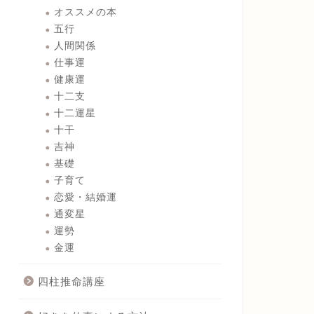
オススメの本
五行
人間関係
仕事運
健康運
十二支
十二運星
十干
吉神
基礎
子育て
恋愛・結婚運
通変星
運勢
金運
四柱推命講座