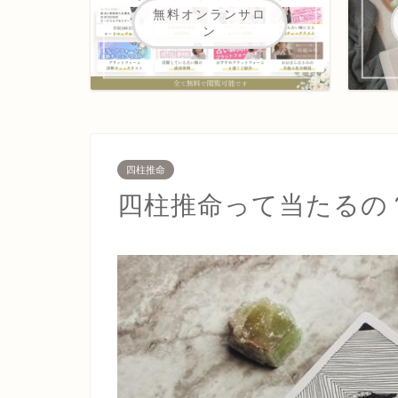
無料オンランサロ
ン
四柱推命
四柱推命って当たるの