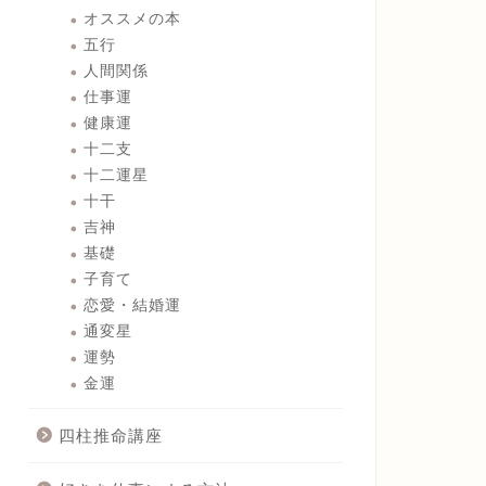
オススメの本
五行
人間関係
仕事運
健康運
十二支
十二運星
十干
吉神
基礎
子育て
恋愛・結婚運
通変星
運勢
金運
四柱推命講座