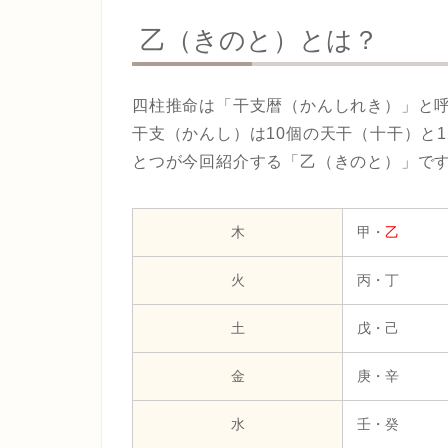
乙（きのと）とは？
四柱推命は「干支暦（かんしれき）」と
干支（かんし）は10個の天干（十干）と
とつが今回紹介する「乙（きのと）」で
木
甲・
乙
火
丙・丁
土
戊・己
金
庚・辛
水
壬・癸