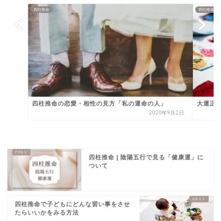
四柱推命
四柱推命
四柱推命の恋愛・相性の見方「私の運命の人」
大運正
2020年9月2日
四柱推命 | 陰陽五行で見る「健康運」に
ついて
四柱推命で子どもにどんな習い事をさせ
たらいいかをみる方法