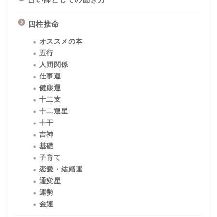
四柱推命
オススメの本
五行
人間関係
仕事運
健康運
十二支
十二運星
十干
吉神
基礎
子育て
恋愛・結婚運
通変星
運勢
金運