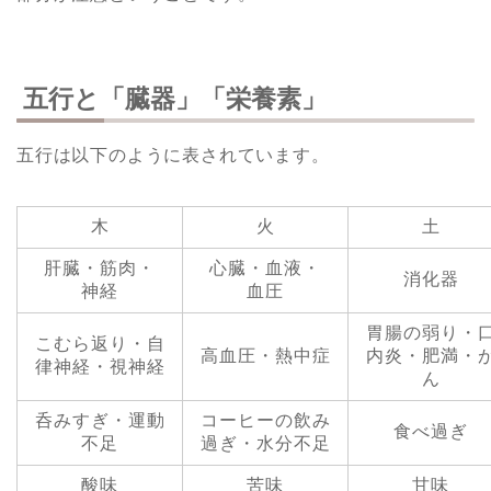
五行と「臓器」「栄養素」
五行は以下のように表されています。
木
火
土
肝臓・筋肉・
心臓・血液・
消化器
神経
血圧
胃腸の弱り・
こむら返り・自
高血圧・熱中症
内炎・肥満・
律神経・視神経
ん
呑みすぎ・運動
コーヒーの飲み
食べ過ぎ
不足
過ぎ・水分不足
酸味
苦味
甘味