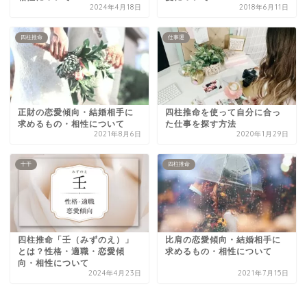
2024年4月18日
2018年6月11日
四柱推命
仕事運
正財の恋愛傾向・結婚相手に
四柱推命を使って自分に合っ
求めるもの・相性について
た仕事を探す方法
2021年8月6日
2020年1月29日
十干
四柱推命
四柱推命「壬（みずのえ）」
比肩の恋愛傾向・結婚相手に
とは？性格・適職・恋愛傾
求めるもの・相性について
向・相性について
2024年4月23日
2021年7月15日