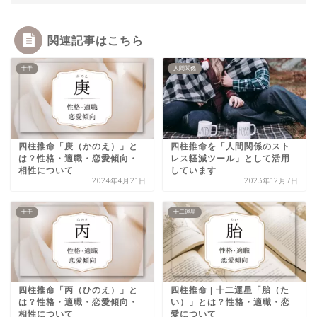
関連記事はこちら
十干
人間関係
四柱推命「庚（かのえ）」と
四柱推命を「人間関係のスト
は？性格・適職・恋愛傾向・
レス軽減ツール」として活用
相性について
しています
2024年4月21日
2023年12月7日
十干
十二運星
四柱推命「丙（ひのえ）」と
四柱推命 | 十二運星「胎（た
は？性格・適職・恋愛傾向・
い）」とは？性格・適職・恋
相性について
愛について