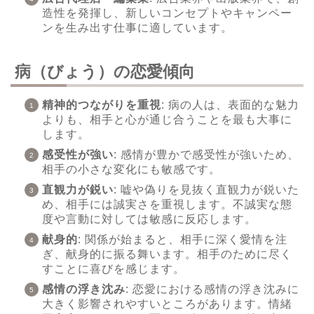
造性を発揮し、新しいコンセプトやキャンペー
ンを生み出す仕事に適しています。
病（びょう）の恋愛傾向
精神的つながりを重視
: 病の人は、表面的な魅力
よりも、相手と心が通じ合うことを最も大事に
します。
感受性が強い
: 感情が豊かで感受性が強いため、
相手の小さな変化にも敏感です。
直観力が鋭い
: 嘘や偽りを見抜く直観力が鋭いた
め、相手には誠実さを重視します。不誠実な態
度や言動に対しては敏感に反応します。
献身的
: 関係が始まると、相手に深く愛情を注
ぎ、献身的に振る舞います。相手のために尽く
すことに喜びを感じます。
感情の浮き沈み
: 恋愛における感情の浮き沈みに
大きく影響されやすいところがあります。情緒