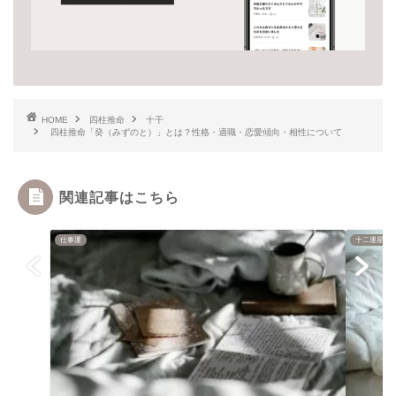
HOME
四柱推命
十干
四柱推命「癸（みずのと）」とは？性格・適職・恋愛傾向・相性について
関連記事はこちら
仕事運
十二運星