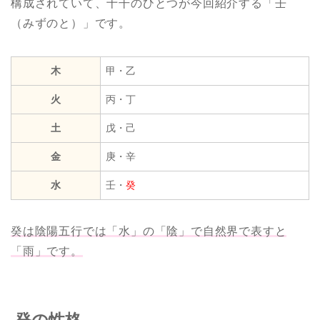
構成されていて、十干のひとつが今回紹介する「壬
（みずのと）」です。
木
甲・乙
火
丙・丁
土
戊・己
金
庚・辛
水
壬・
癸
癸は陰陽五行では「水」の「陰」で自然界で表すと
「雨」です。
癸の性格