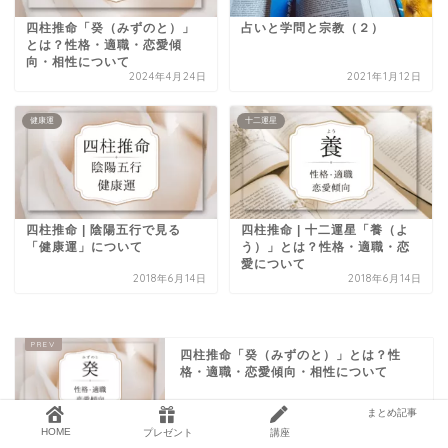
四柱推命「癸（みずのと）」
占いと学問と宗教（２）
とは？性格・適職・恋愛傾
向・相性について
2024年4月24日
2021年1月12日
健康運
十二運星
四柱推命 | 陰陽五行で見る
四柱推命 | 十二運星「養（よ
「健康運」について
う）」とは？性格・適職・恋
愛について
2018年6月14日
2018年6月14日
四柱推命「癸（みずのと）」とは？性
格・適職・恋愛傾向・相性について
まとめ記事
HOME
プレゼント
講座