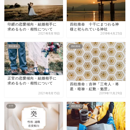
印綬の恋愛傾向・結婚相手に
四柱推命 十干にまつわる神
求めるもの・相性について
様と祀られている神社
2021年8月18日
2018年4月25日
四柱推命
四柱推命
正官の恋愛傾向・結婚相手に
求めるもの・相性について
四柱推命：吉神「三奇人・将
星・暗禄・紅艶・魁罡」
2021年8月15日
2019年11月29日
十干
四柱推命