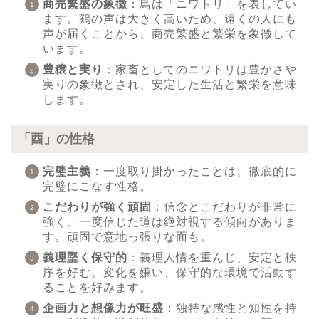
商売繁盛の象徴
：鳥は「ニワトリ」を表してい
ます。鶏の声は大きく高いため、遠くの人にも
声が届くことから、商売繁盛と繁栄を象徴して
います。
豊穣と実り
：家畜としてのニワトリは豊かさや
実りの象徴とされ、安定した生活と繁栄を意味
します。
「酉」の性格
完璧主義
：一度取り掛かったことは、徹底的に
完璧にこなす性格。
こだわりが強く頑固
：信念とこだわりが非常に
強く、一度信じた道は絶対視する傾向がありま
す。頑固で意地っ張りな面も。
義理堅く保守的
：義理人情を重んじ、安定と秩
序を好む。変化を嫌い、保守的な環境で活動す
ることを好みます。
企画力と想像力が旺盛
：独特な感性と知性を持