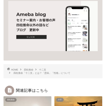
HOME
四柱推命
十二支
四柱推命「十二支」とは？「意味」「性格」について
関連記事はこちら
四柱推命
十干