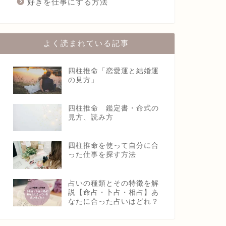
好きを仕事にする方法
よく読まれている記事
四柱推命「恋愛運と結婚運
の見方」
四柱推命 鑑定書・命式の
見方、読み方
四柱推命を使って自分に合
った仕事を探す方法
占いの種類とその特徴を解
説【命占・卜占・相占】あ
なたに合った占いはどれ？