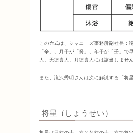
この命式は、ジャニーズ事務所副社長：
「辛」、月干が「癸」、年干が「壬」で
人、天徳貴人、月徳貴人には該当しませ
また、滝沢秀明さんは次に解説する「将
将星（しょうせい）
将星は日柱の十二支と各柱の十二支で算