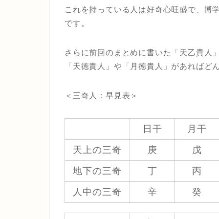
これを持っている人は好奇心旺盛で、博
です。
さらに前回のまとめに書いた「天乙貴人
「天徳貴人」や「月徳貴人」があればど
＜三奇人：早見表＞
日干
月干
天上の三奇
庚
戊
地下の三奇
丁
丙
人中の三奇
辛
癸