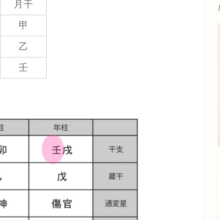
月干
甲
乙
壬