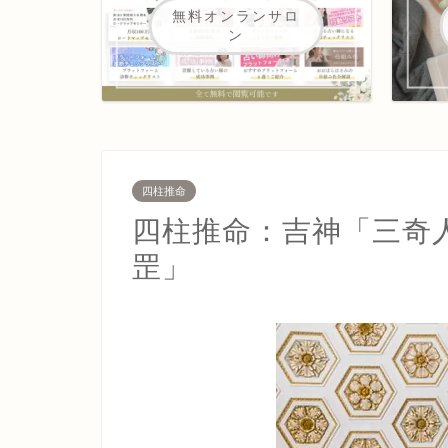
無料オンランサロ
ン
四柱推命
四柱推命：吉神「三奇
罡」