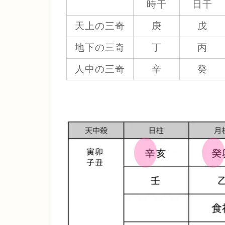
時干
日干
天上の三奇
庚
戊
地下の三奇
丁
丙
人中の三奇
辛
癸