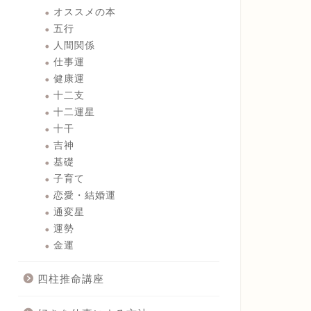
オススメの本
五行
人間関係
仕事運
健康運
十二支
十二運星
十干
吉神
基礎
子育て
恋愛・結婚運
通変星
運勢
金運
四柱推命講座