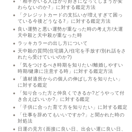
「相手がいる人ばかり好きになってしまうが変
わらないのか?」
に対する鑑定方法
「クレジットカードの支払いが増えすぎて困っ
ている今後どうなる?」
に対する鑑定方法
良い運勢と悪い運勢が重なった時の考え方/大運
天中殺と天中殺が重なった時
ラッキカラーの出し方について
天中殺の質問(住宅購入/住宅を手放す/別れ話をさ
れたら受けていいのか?)
「気をつけるべき時期を知りたい/離婚しやすい
に対する鑑定方法
時期/健康に注意する時」
「適材適所からの個人の伸ばし方を知りたい」
に対する鑑定
「知り合った方と仲良くできるか?どうやって付
に対する鑑定
き合えばいいか?」
「子供に合った育て方を知りたい」
に対する鑑定
「仕事を辞めてもいいですか?」と聞かれた時の
対処法
日運の見方(面接に良い日、出会い運に良い日、