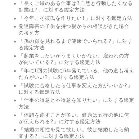
「長くご縁のある仕事は?自然と行動したくなる
副業は?」
に対する鑑定方法
「今年こそ彼氏を作りたい!」
に対する鑑定方法
発達障害の子供を持つ親からの相談がきた場合
の考え方
「孫の顔を見れるまで健康でいられる?」
に対す
る鑑定方法
「起業をしたいがうまくいかない。雇われの方
が向いている?」
に対する鑑定方法
「年に1回の試験に6年落ちている。他の道も考え
に対する鑑定方法
た方がいい?」
「試験に合格したら仕事を変えた方がいいか?」
に対する鑑定方法
「仕事の得意と不得意を知りたい」
に対する鑑定
方法
「体調を崩すことが多い。健康は五行の他に何
が伝えられる?」
に対する鑑定方法
「結婚の相性を見て欲しい。彼は結婚したら豹
変する?」
に対する鑑定方法