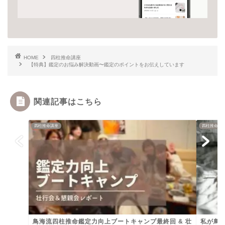
HOME
四柱推命講座
【特典】鑑定のお悩み解決動画〜鑑定のポイントをお伝えしています
関連記事はこちら
四柱推命講座
四柱推命講
鳥海流四柱推命鑑定力向上ブートキャンプ最終回 & 壮
私が鳥