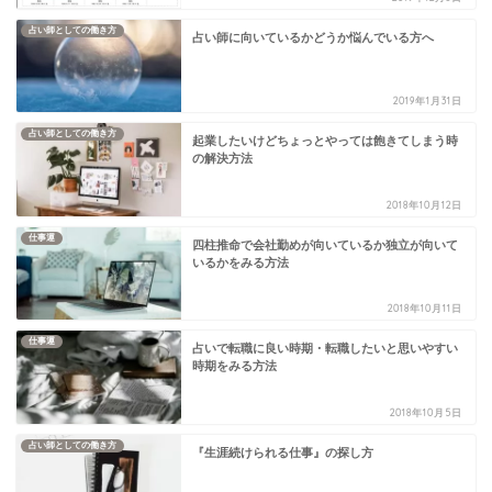
占い師としての働き方
占い師に向いているかどうか悩んでいる方へ
2019年1月31日
占い師としての働き方
起業したいけどちょっとやっては飽きてしまう時
の解決方法
2018年10月12日
仕事運
四柱推命で会社勤めが向いているか独立が向いて
いるかをみる方法
2018年10月11日
仕事運
占いで転職に良い時期・転職したいと思いやすい
時期をみる方法
2018年10月5日
占い師としての働き方
『生涯続けられる仕事』の探し方