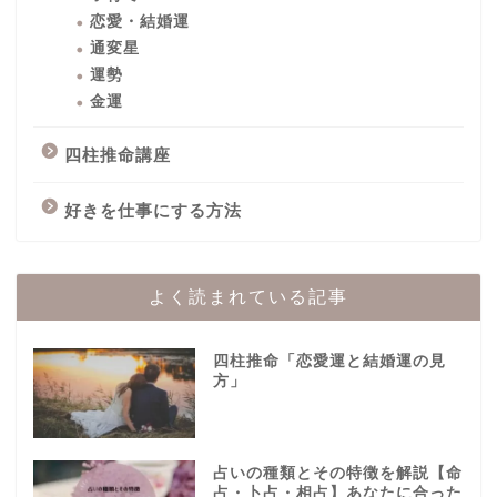
恋愛・結婚運
通変星
運勢
金運
四柱推命講座
好きを仕事にする方法
よく読まれている記事
四柱推命「恋愛運と結婚運の見
方」
占いの種類とその特徴を解説【命
占・卜占・相占】あなたに合った