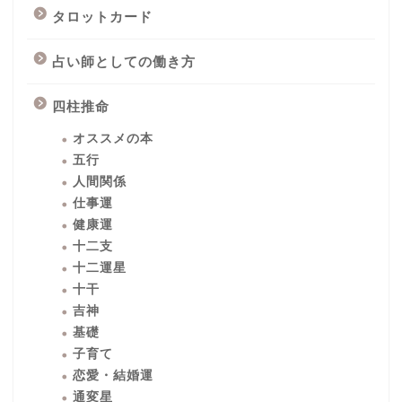
タロットカード
占い師としての働き方
四柱推命
オススメの本
五行
人間関係
仕事運
健康運
十二支
十二運星
十干
吉神
基礎
子育て
恋愛・結婚運
通変星