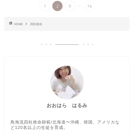
...
1
2
3
16
HOME
四柱推命
おおはら はるみ
鳥海流四柱推命師範/北海道〜沖縄、韓国、アメリカな
ど120名以上の生徒を育成。