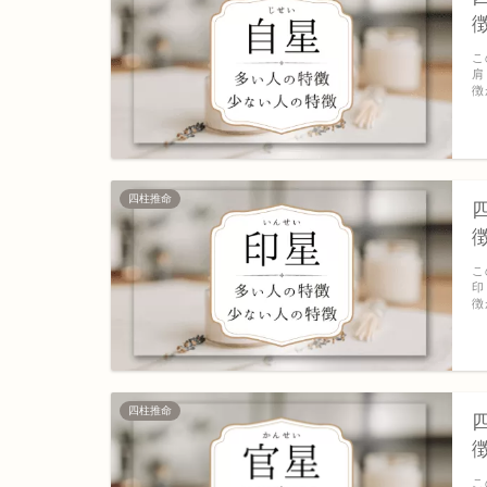
こ
肩
徴
四柱推命
こ
印
徴
四柱推命
こ