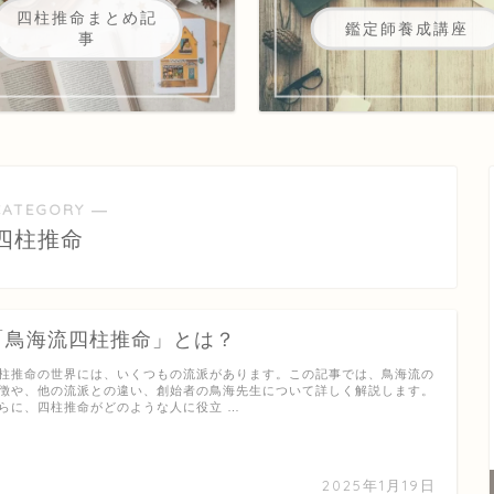
四柱推命まとめ記
鑑定師養成講座
事
CATEGORY ―
四柱推命
「鳥海流四柱推命」とは？
柱推命の世界には、いくつもの流派があります。この記事では、鳥海流の
徴や、他の流派との違い、創始者の鳥海先生について詳しく解説します。
らに、四柱推命がどのような人に役立 …
2025年1月19日