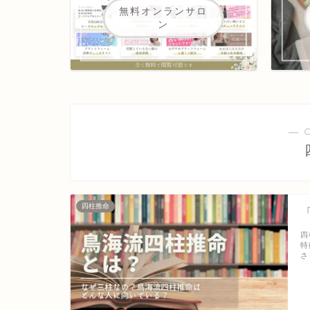
無料オンランサロ
ン
― 
四柱推命
四
特
さ