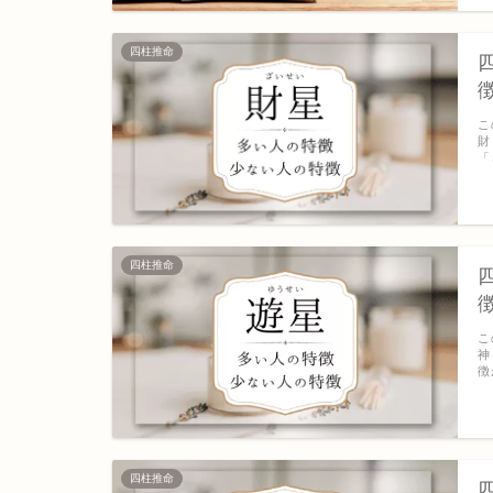
四柱推命
こ
財
「
四柱推命
こ
神
徴
四柱推命