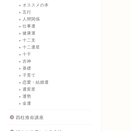
オススメの本
五行
人間関係
仕事運
健康運
十二支
十二運星
十干
吉神
基礎
子育て
恋愛・結婚運
通変星
運勢
金運
四柱推命講座