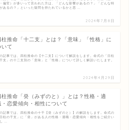
・偏官）が多いって言われた方は、「どんな影響があるの？」「どんな特
があるの？」といった疑問を持たれているかと思 …
2024年7月8日
四柱推命「十二支」とは？「意味」「性格」に
ついて
の記事では、四柱推命の【十二支】について解説をします。命式の「日柱
干支」の十二支別の「意味」と「性格」について詳しく解説いたします。
…
2024年4月29日
四柱推命「癸（みずのと）」とは？性格・適
職・恋愛傾向・相性について
の記事では、四柱推命の十干【癸（みずのと）】の解説をします。命式の
日柱の干支」に「癸」がある人の性格・適職・恋愛傾向・相性をご紹介い
し …