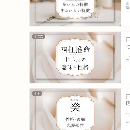
官
徴
十二支
こ
の
十干
こ
「
た