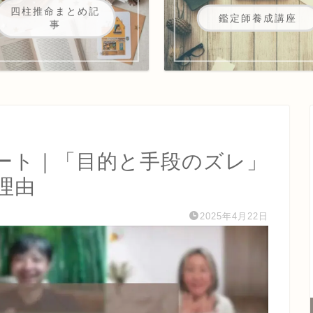
四柱推命まとめ記
鑑定師養成講座
事
ート｜「目的と手段のズレ」
理由
2025年4月22日