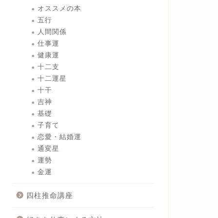
オススメの本
五行
人間関係
仕事運
健康運
十二支
十二運星
十干
吉神
基礎
子育て
恋愛・結婚運
通変星
運勢
金運
四柱推命講座