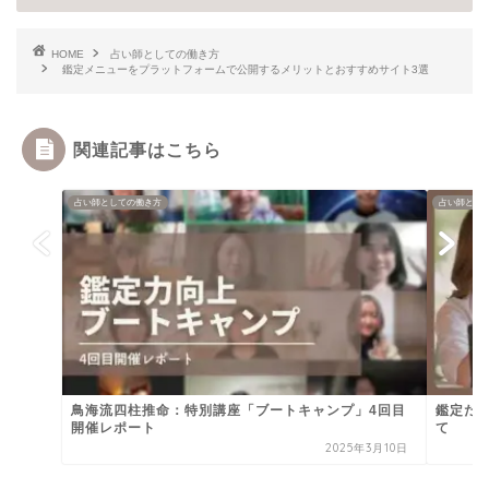
HOME
占い師としての働き方
鑑定メニューをプラットフォームで公開するメリットとおすすめサイト3選
関連記事はこちら
占い師としての働き方
占い師とし
鳥海流四柱推命：特別講座「ブートキャンプ」4回目
鑑定だ
開催レポート
て
2025年3月10日