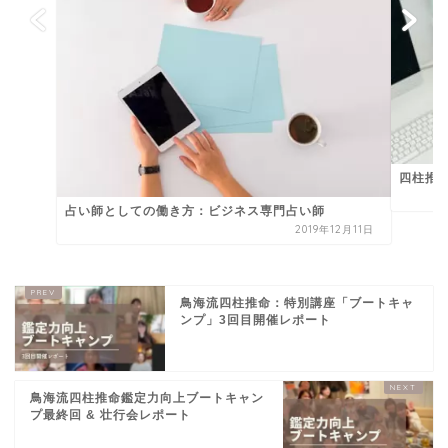
四柱推
占い師としての働き方：ビジネス専門占い師
2019年12月11日
鳥海流四柱推命：特別講座「ブートキャ
ンプ」3回目開催レポート
鳥海流四柱推命鑑定力向上ブートキャン
プ最終回 & 壮行会レポート